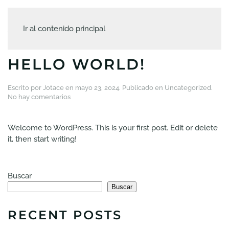
AUTOR:
JOTACE
Ir al contenido principal
HELLO WORLD!
Escrito por
Jotace
en
mayo 23, 2024
. Publicado en
Uncategorized
.
en
No hay comentarios
Hello
world!
Welcome to WordPress. This is your first post. Edit or delete
it, then start writing!
Buscar
Buscar
RECENT POSTS